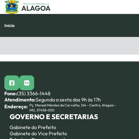
Pular
para
o
conteúdo
Inicio
facebook
flickr
Fone:
(35) 3366-1448
Atendimento:
Segunda a sexta das 9h às 17h
Pç. Manoel Mendes de Carvalho, 164 – Centro, Alagoa –
Endereço:
MG, 37458-000
GOVERNO E SECRETARIAS
Gabinete do Prefeito
Gabinete do Vice Prefeito