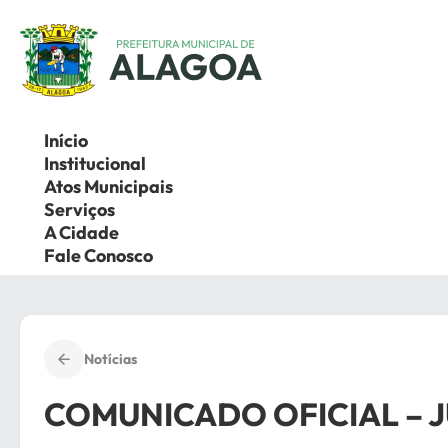
Pular
para
o
conteúdo
Início
Institucional
Atos Municipais
Serviços
A Cidade
Fale Conosco
Notícias
COMUNICADO OFICIAL – J