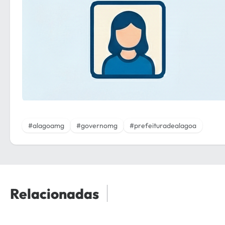
#alagoamg
#governomg
#prefeituradealagoa
Relacionadas