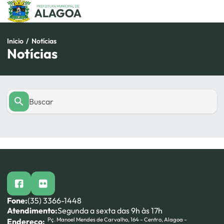
Pular
para
o
conteúdo
Inicio
/
Notícias
Notícias
facebook
flickr
Fone:
(35) 3366-1448
Atendimento:
Segunda a sexta das 9h às 17h
Pç. Manoel Mendes de Carvalho, 164 – Centro, Alagoa –
Endereço: