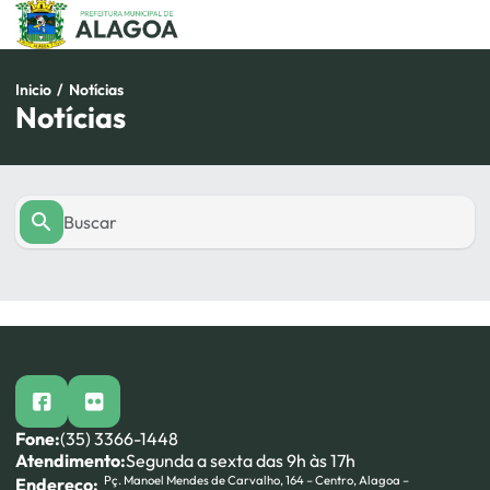
Pular
para
o
conteúdo
Inicio
/
Notícias
Notícias
facebook
flickr
Fone:
(35) 3366-1448
Atendimento:
Segunda a sexta das 9h às 17h
Pç. Manoel Mendes de Carvalho, 164 – Centro, Alagoa –
Endereço: