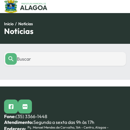
Pular
para
o
conteúdo
Inicio
/
Notícias
Notícias
facebook
flickr
Fone:
(35) 3366-1448
Atendimento:
Segunda a sexta das 9h às 17h
Pç. Manoel Mendes de Carvalho, 164 – Centro, Alagoa –
Endereço: