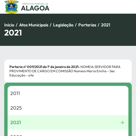
Pular
para
o
conteúdo
Inicio
/
Atos Municipais
/
Legislação
/
Portarias
/
2021
2021
Portaria nº 009/2021 de 1º de janeiro de 2021-
NOMEIA SERVIDOR PARA
PROVIMENTO DE CARGO EM COMISSÃO Nomeia Maria Emília – Sec
Educação – site
2011
2025
2021