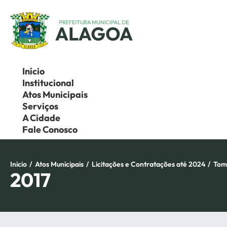
Pular
para
o
conteúdo
Início
Institucional
Atos Municipais
Serviços
A Cidade
Fale Conosco
Inicio
/
Atos Municipais
/
Licitações e Contratações até 2024
/
Tom
2017