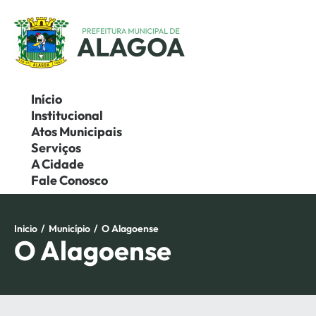
Pular
para
o
conteúdo
Início
Institucional
Atos Municipais
Serviços
A Cidade
Fale Conosco
Inicio
/
Município
/
O Alagoense
O Alagoense