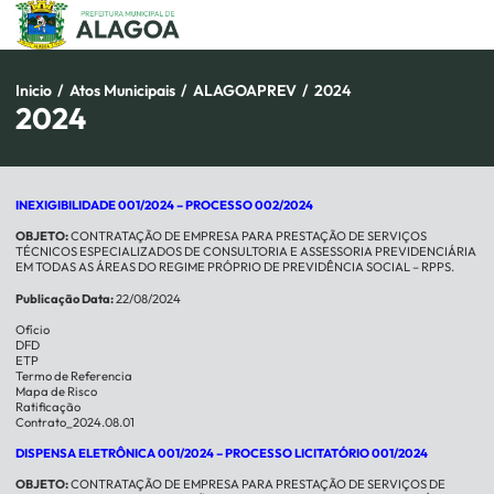
Pular
para
o
conteúdo
Inicio
/
Atos Municipais
/
ALAGOAPREV
/
2024
2024
INEXIGIBILIDADE 001/2024 –
PROCESSO 002/2024
OBJETO:
CONTRATAÇÃO DE EMPRESA PARA PRESTAÇÃO DE SERVIÇOS
TÉCNICOS ESPECIALIZADOS DE CONSULTORIA E ASSESSORIA PREVIDENCIÁRIA
EM TODAS AS ÁREAS DO REGIME PRÓPRIO DE PREVIDÊNCIA SOCIAL – RPPS.
Publicação Data:
22/08/2024
Ofício
DFD
ETP
Termo de Referencia
Mapa de Risco
Ratificação
Contrato_2024.08.01
DISPENSA ELETRÔNICA 001/2024 –
PROCESSO LICITATÓRIO
001/2024
OBJETO:
CONTRATAÇÃO DE EMPRESA PARA PRESTAÇÃO DE SERVIÇOS DE