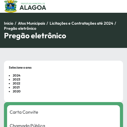
Pular
para
o
conteúdo
Inicio
/
Atos Municipais
/
Licitações e Contratações até 2024
/
Pregão eletrônico
Pregão eletrônico
Selecione o ano:
2024
2023
2022
2021
2020
Carta Convite
Chamada Pública