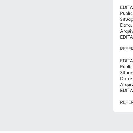
EDITA
Publi
Situaç
Data:
Arqui
EDIT
REFER
EDIT
Publi
Situaç
Data:
Arqui
EDITA
REFE