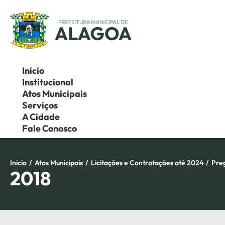
Pular
para
o
conteúdo
Início
Institucional
Atos Municipais
Serviços
A Cidade
Fale Conosco
Inicio
/
Atos Municipais
/
Licitações e Contratações até 2024
/
Pre
2018