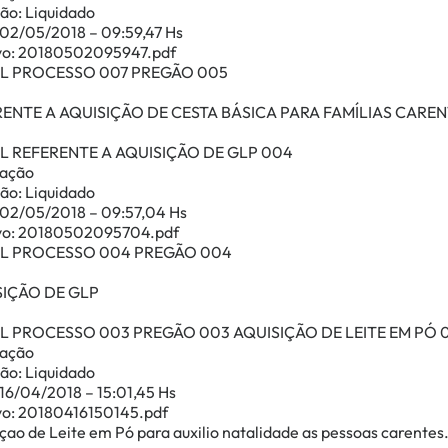
ão: Liquidado
 02/05/2018 – 09:59,47 Hs
vo: 20180502095947.pdf
AL PROCESSO 007 PREGÃO 005
ENTE A AQUISIÇÃO DE CESTA BÁSICA PARA FAMÍLIAS CARE
L REFERENTE A AQUISIÇÃO DE GLP 004
cação
ão: Liquidado
 02/05/2018 – 09:57,04 Hs
vo: 20180502095704.pdf
AL PROCESSO 004 PREGÃO 004
SIÇÃO DE GLP
L PROCESSO 003 PREGÃO 003 AQUISIÇÃO DE LEITE EM PÓ 
cação
ão: Liquidado
16/04/2018 – 15:01,45 Hs
vo: 20180416150145.pdf
çao de Leite em Pó para auxilio natalidade as pessoas carentes