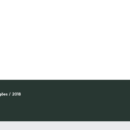
gões
/
2018