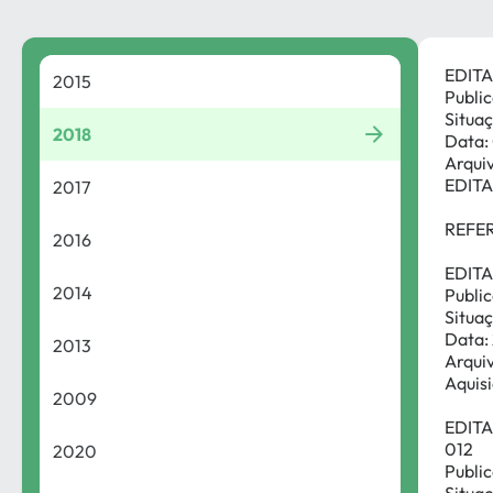
EDITA
2015
Publi
Situaç
2018
Data:
Arqui
EDIT
2017
REFE
2016
EDIT
2014
Publi
Situaç
Data:
2013
Arqui
Aquis
2009
EDITA
012
2020
Publi