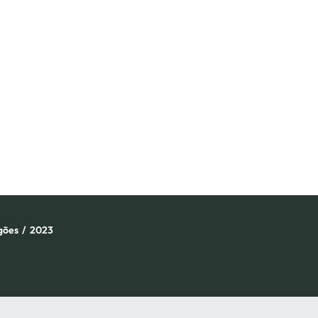
gões
/
2023