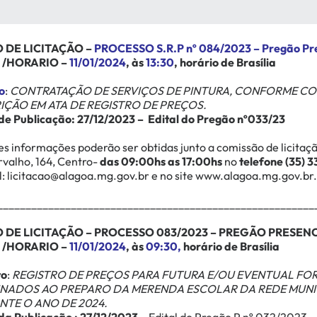
O DE LICITAÇÃO –
PROCESSO S.R.P nº 084/2023 – Pregão Pre
 /HORARIO –
11/01/2024
, às
13:30
, horário de Brasília
o
:
CONTRATAÇÃO DE SERVIÇOS DE PINTURA, CONFORME COM
IÇÃO EM ATA DE REGISTRO DE PREÇOS.
de Publicação: 27/12/2023 –
Edital do Pregão nº033/23
s informações poderão ser obtidas junto a comissão de licitaç
rvalho, 164, Centro-
das 09:00hs as 17:00hs
no
telefone (35) 
l:
licitacao@alagoa.mg.gov.br
e no site
www.alagoa.mg.gov.br
.
________________________________________________________
 DE LICITAÇÃO – PROCESSO 083/2023 – PREGÃO PRESENC
 /HORARIO –
11/01/2024
, às
09:30,
horário de Brasília
to
:
REGISTRO DE PREÇOS PARA FUTURA E/OU EVENTUAL FO
INADOS AO PREPARO DA MERENDA ESCOLAR DA REDE MUNIC
NTE O ANO DE 2024.