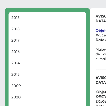
AVIS
2015
DATA
2018
Objet
INSCR
Data 
2017
Maiore
2016
de Ca
e-mai
2014
_____
2013
AVISO
DATA
2009
Obje
DEST
2020
DURA