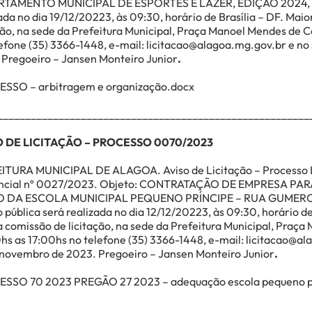
RTAMENTO MUNICIPAL DE ESPORTES E LAZER, EDIÇÃO 2024
ada no dia 19/12/20223, às 09:30, horário de Brasília – DF. Ma
ção, na sede da Prefeitura Municipal, Praça Manoel Mendes de 
efone (35) 3366-1448, e-mail:
licitacao@alagoa.mg.gov.br
e no 
 Pregoeiro – Jansen Monteiro Junior
.
SSO – arbitragem e organização.docx
________________________________________________________
O DE LICITAÇÃO – PROCESSO 0070/2023
ITURA MUNICIPAL DE ALAGOA. Aviso de Licitação – Processo L
ncial nº 0027/2023. Objeto:
CONTRATAÇÃO DE EMPRESA PAR
O DA ESCOLA MUNICIPAL PEQUENO PRÍNCIPE – RUA GUMERC
 pública será realizada no dia 12/12/20223, às 09:30, horário d
a comissão de licitação, na sede da Prefeitura Municipal, Pra
s as 17:00hs no telefone (35) 3366-1448, e-mail:
licitacao@al
 novembro de 2023. Pregoeiro – Jansen Monteiro Junior
.
SSO 70 2023 PREGÃO 27 2023 – adequação escola pequeno p
________________________________________________________