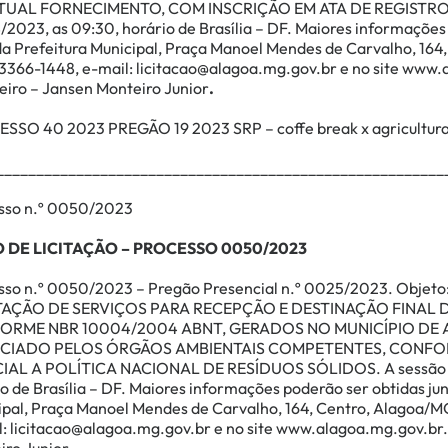
TUAL FORNECIMENTO, COM INSCRIÇÃO EM ATA DE REGISTRO
2023, as 09:30, horário de Brasília – DF. Maiores informações 
da Prefeitura Municipal, Praça Manoel Mendes de Carvalho, 164
 3366-1448, e-mail:
licitacao@alagoa.mg.gov.br
e no site
www.a
eiro – Jansen Monteiro Junior
.
SSO 40 2023 PREGÃO 19 2023 SRP – coffe break x agricultura
________________________________________________________
sso n.º 0050/2023
O DE LICITAÇÃO – PROCESSO 0050/2023
sso n.º 0050/2023 – Pregão Presencial n.º 0025/2023. Objeto
AÇÃO DE SERVIÇOS PARA RECEPÇÃO E DESTINAÇÃO FINAL DE 
ORME NBR 10004/2004 ABNT, GERADOS NO MUNICÍPIO DE 
NCIADO PELOS ÓRGÃOS AMBIENTAIS COMPETENTES, CONFOR
IAL A POLÍTICA NACIONAL DE RESÍDUOS SÓLIDOS.
A sessão 
o de Brasília – DF. Maiores informações poderão ser obtidas jun
ipal, Praça Manoel Mendes de Carvalho, 164, Centro, Alagoa/M
:
licitacao@alagoa.mg.gov.br
e no site
www.alagoa.mg.gov.br