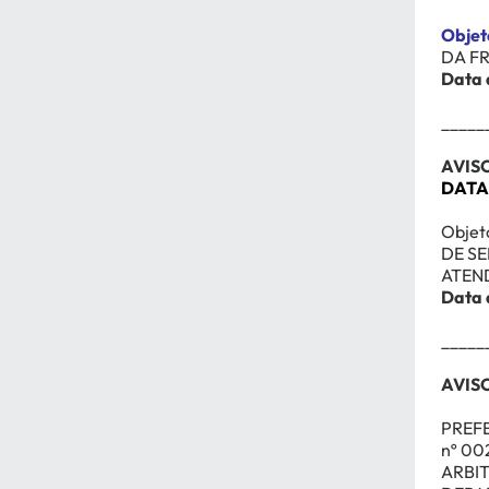
Objet
DA F
Data 
_____
AVISO
DATA
Objet
DE S
ATEND
Data 
_____
AVISO
PREFE
nº 00
ARBI