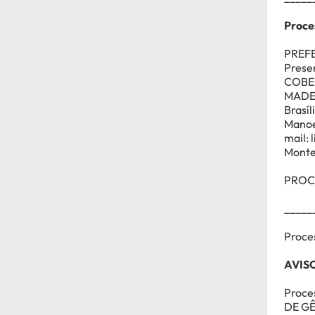
Proce
PREFE
Prese
COBE
MADE
Brasíl
Manoe
mail:
Monte
PROCE
_____
Proce
AVIS
Proce
DE GÊ