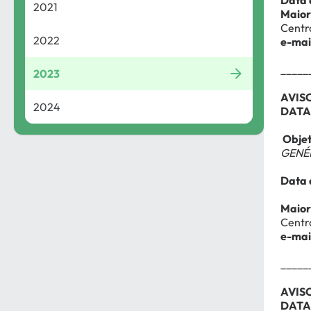
Data 
2021
Maior
Centr
2022
e-mai
_____
2023
AVIS
2024
DATA
Obje
GENÉR
Data 
Maior
Centr
e-mai
_____
AVIS
DATA