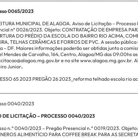
sso 0065/2023
ITURA MUNICIPAL DE ALAGOA. Aviso de Licitação – Processo L
ncial nº 0026/2023. Objeto:
CONTRATAÇÃO DE EMPRESA PAR
RTURA DO PRÉDIO DA ESCOLA DO BAIRRO RIO ACIMA, COM
IRA, TELHAS CERÂMICAS E FORROS DE PVC
.
A sessão pública 
ia – DF. Maiores informações poderão ser obtidas junto a comiss
l Mendes de Carvalho, 164, Centro, Alagoa/MG das 09:00hs as 
licitacao@alagoa.mg
.
gov.br
e no site
www.alagoa.mg.gov.br
. 
iro Junior
.
SSO 65 2023 PREGÃO 26 2023_reforma telhado escola rio a
________________________________________________________
sso 0040/2023
O DE LICITAÇÃO – PROCESSO 0040/2023
sso n.º 0040/2023 – Pregão Presencial n.º 0019/2023. Objeto:
NEROS ALIMENTÍCIO PARA COFFEE BREAK PARA AS SECRETA