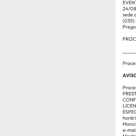
EVEN
24/08/
sede 
(035)
Prego
PROCE
_____
Proce
AVIS
Proce
PREST
CONF
LICE
ESPEC
horári
Munic
e-mail