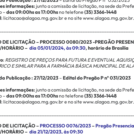
da Publicação : 27/12/2023
–
Edital do Pregão P nº 032/2023
es informações:
junto a comissão de licitação, na sede da Pre
o –
das 09:00hs as 17:00hs
no telefone
(35) 3366-1448
l
:
licitacao@alagoa.mg.gov.br
e no site
www.alagoa.mg.gov.br
________________________________________________________
O DE LICITAÇÃO – PROCESSO 0080/2023 -PREGÃO PRESENC
/HORÁRIO –
dia 05/01/2024,
às 09:30
, horário de Brasília
to
:
REGISTRO DE PREÇOS PARA FUTURA E EVENTUAL AQUISIÇ
ICO E SIMILAR PARA A FARMÁCIA BÁSICA MUNICIPAL DE A
da Publicação : 27/12/2023
–
Edital do Pregão P nº 031/2023
es informações:
junto a comissão de licitação, na sede da Pre
o –
das 09:00hs as 17:00hs
no telefone
(35) 3366-1448
l
:
licitacao@alagoa.mg.gov.br
e no site
www.alagoa.mg.gov.br
________________________________________________________
O DE LICITAÇÃO –
PROCESSO 0076/2023
–
Pregão Presencia
/HORÁRIO –
dia 21/12/2023, às 09:30