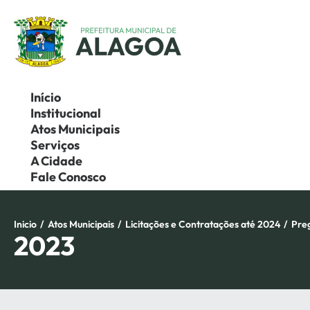
Pular
para
o
conteúdo
Início
Institucional
Atos Municipais
Serviços
A Cidade
Fale Conosco
Inicio
/
Atos Municipais
/
Licitações e Contratações até 2024
/
Pre
2023