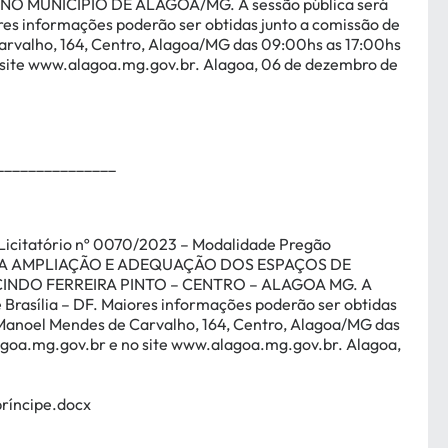
, NO MUNICÍPIO DE ALAGOA/MG
.
A sessão pública será
iores informações poderão ser obtidas junto a comissão de
Carvalho, 164, Centro, Alagoa/MG das 09:00hs as 17:00hs
site
www.alagoa.mg.gov.br
. Alagoa, 06 de dezembro de
_______________
icitatório nº 0070/2023 – Modalidade Pregão
A AMPLIAÇÃO E ADEQUAÇÃO DOS ESPAÇOS DE
INDO FERREIRA PINTO – CENTRO – ALAGOA MG.
A
e Brasília – DF. Maiores informações poderão ser obtidas
ça Manoel Mendes de Carvalho, 164, Centro, Alagoa/MG das
agoa.mg.gov.br
e no site
www.alagoa.mg.gov.br
. Alagoa,
ríncipe.docx
_______________