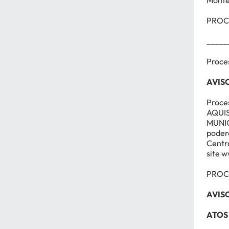
Monte
PROCE
_____
Proce
AVIS
Proce
AQUI
MUNICI
poderã
Centr
site
w
PROCE
AVIS
ATOS